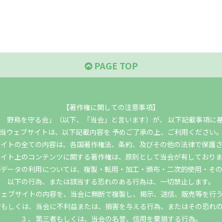
PAGE TOP
【著作権に関しての注意事項】
 野鳥を守る会」（以下、「当会」と言います）が、 以下記載事項に
当ウェブサイトは、以下記載内容を 予めご了承の上、ご利用ください
サイトの全ての内容は、各国著作権法、条約、及びその他の法律で保護さ
サイト上のコンテンツに関する著作権は、原則として当会が有しておりま
等データの利用については、複製・転用・加工・頒布・二次的使用・その
以下の行為、または該当する恐れのある行為は、一切禁止します。
ウェブサイトの内容を、当会に無断で複製し、掲示、送信、販売等を行
者もしくは、当会に不利益または、損害を与える行為、またはその恐れ
３， 第三者もしくは、当会の名誉、信用を棄損する行為。