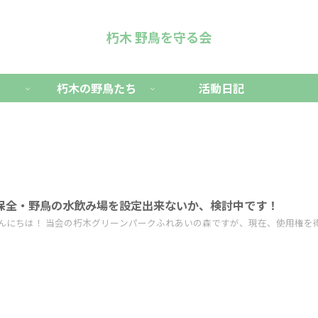
朽木 野鳥を守る会
朽木の野鳥たち
活動日記
保全・野鳥の水飲み場を設定出来ないか、検討中です！
んにちは！ 当会の朽木グリーンパークふれあいの森ですが、現在、使用権を得て