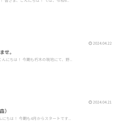
皆さま、こんにちは！ では、令和6...
2024.04.22
いませ。
んにちは！ 今期も朽木の現地にて、野...
2024.04.21
の森）
にちは！ 今期も4月からスタートです...