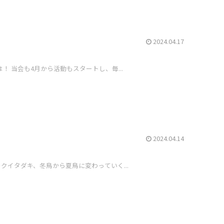
2024.04.17
 当会も4月から活動もスタートし、毎...
2024.04.14
クイタダキ、冬鳥から夏鳥に変わっていく...