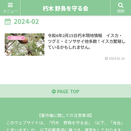
朽木 野鳥を守る会
メニュー
検索
2024-02
令和6年2月15日朽木現地情報 イスカ・
活動日記
ツグミ・ミソサザイ他多数！イスカ繁殖し
ているかもしれません。
2024.02.16
PAGE TOP
【著作権に関しての注意事項】
このウェブサイトは、「朽木 野鳥を守る会」（以下、「当会」
と言います）が、 以下記載事項に基づき、運営をしております。