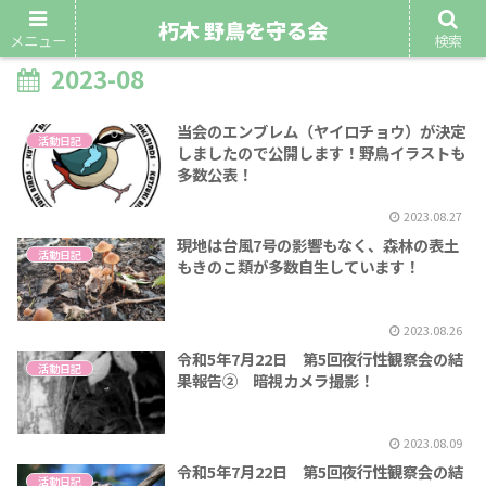
朽木 野鳥を守る会
メニュー
検索
2023-08
当会のエンブレム（ヤイロチョウ）が決定
活動日記
しましたので公開します！野鳥イラストも
多数公表！
2023.08.27
現地は台風7号の影響もなく、森林の表土
活動日記
もきのこ類が多数自生しています！
2023.08.26
令和5年7月22日 第5回夜行性観察会の結
活動日記
果報告② 暗視カメラ撮影！
2023.08.09
令和5年7月22日 第5回夜行性観察会の結
活動日記