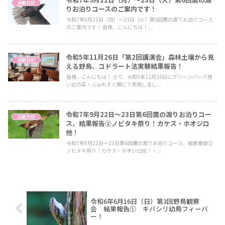
活動日記
りお泊りコースのご案内です！
令和7年9月22日（月）～23日（火）第6回鷹の渡りお泊りコース
のご案内です！ 皆様、こんにちは！ ...
令和5年11月26日「第2回講演会」森林土壌から見
活動日記
える野鳥、コドラート法実験結果報告！
皆様、こんにちは！ さて、令和5年11月26日にグリーンパーク想
い出の森・ふぉれすと館にて実施しまし...
令和7年9月22日～23日第6回鷹の渡りお泊りコー
活動日記
ス、結果報告②ノビタキ祭り！カケス・ホオジロ
他！
令和7年9月22日～23日第6回鷹の渡りお泊りコース、結果報告②
ノビタキ祭り！カケス・ホオジロ他！・...
令和6年6月16日（日）第3回野鳥観察
会 結果報告① キバシリ幼鳥フィーバ
ー！