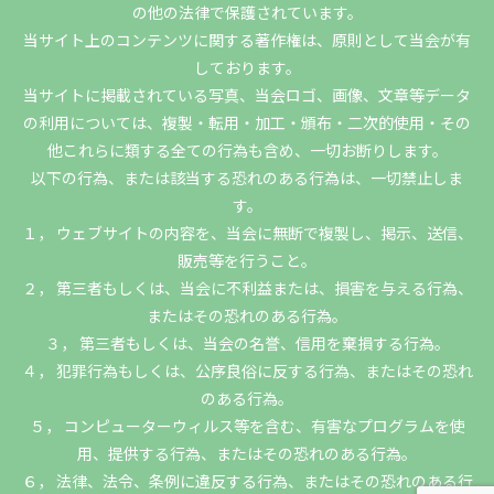
の他の法律で保護されています。
当サイト上のコンテンツに関する著作権は、原則として当会が有
しております。
当サイトに掲載されている写真、当会ロゴ、画像、文章等データ
の利用については、複製・転用・加工・頒布・二次的使用・その
他これらに類する全ての行為も含め、一切お断りします。
以下の行為、または該当する恐れのある行為は、一切禁止しま
す。
１， ウェブサイトの内容を、当会に無断で複製し、掲示、送信、
販売等を行うこと。
２， 第三者もしくは、当会に不利益または、損害を与える行為、
またはその恐れのある行為。
３， 第三者もしくは、当会の名誉、信用を棄損する行為。
４， 犯罪行為もしくは、公序良俗に反する行為、またはその恐れ
のある行為。
５， コンピューターウィルス等を含む、有害なプログラムを使
用、提供する行為、またはその恐れのある行為。
６， 法律、法令、条例に違反する行為、またはその恐れのある行