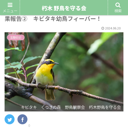
朽木 野鳥を守る会
令和6年6月16日（日）第3回野鳥観察会 結
メニュー
検索
果報告② キビタキ幼鳥フィーバー！
2024.06.20
活動日記
キビタキ くつきの森 野鳥観察会 朽木野鳥を守る会
0