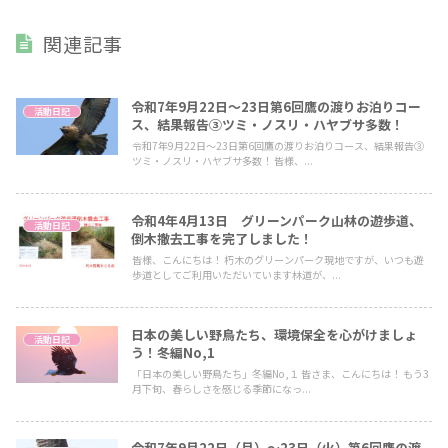
関連記事
令和7年9月22日～23日第6回鷹の渡りお泊りコー
活動日記
ス、結果報告③ツミ・ノスリ・ハヤブサ多数！
令和7年9月22日～23日第6回鷹の渡りお泊りコース、結果報告③
ツミ・ノスリ・ハヤブサ多数！ 皆様、...
令和4年4月13日 グリーンパーク山林の遊歩道、
活動日記
倒木撤去工事を完了しました！
皆様、こんにちは！ 朽木のグリーンパーク現地ですが、いつも遊
歩道としてご利用いただいています林道が、...
日本の美しい野鳥たち、環境保全を心がけましょ
活動日記
う！冬編No,1
「日本の美しい野鳥たち」冬編No,１ 皆さま、こんにちは！ もう3
月下旬、春らしさを感じる季節になっ...
令和7年9月22日（月）～23日（火）第6回鷹の渡