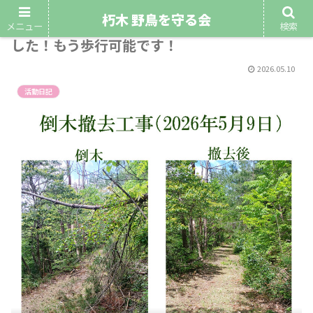
朽木 野鳥を守る会
令和8年5月9日現地の倒木撤去工事を実施しま
メニュー
検索
した！もう歩行可能です！
2026.05.10
活動日記