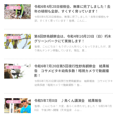
令和6年4月28日植樹会、無事に完了しました！去
活動日記
年の植樹も全部、すくすく育っています！
令和6年4月28日植樹会、無事に完了しました！去年の植樹も全
部、すくすく育っています！ 皆様、こんに...
第6回野鳥観察会は、令和4年10月23日（日）朽木
活動日記
グリーンパークにて実施します！
皆様、こんにちは！ もうずいぶん秋らしくなってきましたが、渡
り鳥もドンドン移動しています。 現在、夏...
令和6年7月20日第5回夜行性野鳥観察会 結果報
活動日記
告 コサメビタキ幼鳥多数！暗視カメラで動画撮
影！
令和6年7月20日第5回夜行性野鳥観察会 結果報告 コサメビタキ
幼鳥多数！暗視カメラで動画撮影！ 皆...
令和5年7月8日 ♪鳥くん講演会 結果報告
活動日記
皆様、こんにちは！ 大変、長らくお待たせしました！ 令和5年7月
8日 午後1時～開催（天空温泉 ふぉ...