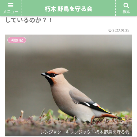
朽木 野鳥を守る会
レンジャク・キレンジャク等、個体数が減少
メニュー
検索
しているのか？！
2023.01.25
活動日記
レンジャク キレンジャク 朽木野鳥を守る会