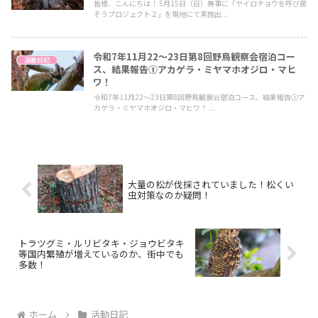
皆様、こんにちは！ 5月15日（日）無事に「ヤイロチョウを呼び戻
そうプロジェクト２」を現地にて実施出...
令和7年11月22～23日第8回野鳥観察会宿泊コー
活動日記
ス、結果報告①アカゲラ・ミヤマホオジロ・マヒ
ワ！
令和7年11月22～23日第8回野鳥観察会宿泊コース、結果報告①ア
カゲラ・ミヤマホオジロ・マヒワ！ ...
大量の松が伐採されていました！松くい
虫対策なのか疑問！
トラツグミ・ルリビタキ・ジョウビタキ
等国内繁殖が増えているのか、街中でも
多数！
ホーム
活動日記