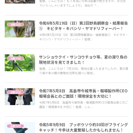
皆様、こんにちは！ もう本当に今年は猛暑が続きますが、お元気
でいらっしゃいますでしょうか。 当会が「...
令和6年5月19日（日）第2回野鳥観察会・結果報告
活動日記
① キビタキ・キバシリ・ヤマドリフィーバー！
令和6年5月19日（日）第2回野鳥観察会・結果報告① キビタキ・
キバシリ・ヤマドリフィーバー！ 皆様...
サンショウクイ・サンコウチョウ等、夏の渡り鳥の
活動日記
現地状況を見てきました！
皆様、こんにちは！ 7月14日、現地は曇ったままでしたが、夏の渡
り鳥や希少種の繁殖状況等を調べに現地...
令和7年5月8日 高島市今城市長・堀場製作所CEO
活動日記
堀場会長とのご面談！環境保全を大切に！
令和7年5月8日 高島市今城市長・堀場製作所CEO堀場会長とのご
面談！環境保全を大切に！ 皆様、こん...
令和5年9月9日 ブッポウソウ約30羽がフライング
活動日記
キャッチ！今季は大量繁殖したかもしれません！