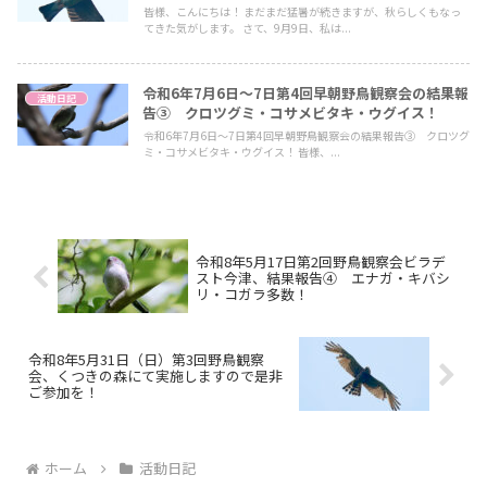
皆様、こんにちは！ まだまだ猛暑が続きますが、秋らしくもなっ
てきた気がします。 さて、9月9日、私は...
令和6年7月6日～7日第4回早朝野鳥観察会の結果報
活動日記
告③ クロツグミ・コサメビタキ・ウグイス！
令和6年7月6日～7日第4回早朝野鳥観察会の結果報告③ クロツグ
ミ・コサメビタキ・ウグイス！ 皆様、...
令和8年5月17日第2回野鳥観察会ビラデ
スト今津、結果報告④ エナガ・キバシ
リ・コガラ多数！
令和8年5月31日（日）第3回野鳥観察
会、くつきの森にて実施しますので是非
ご参加を！
ホーム
活動日記