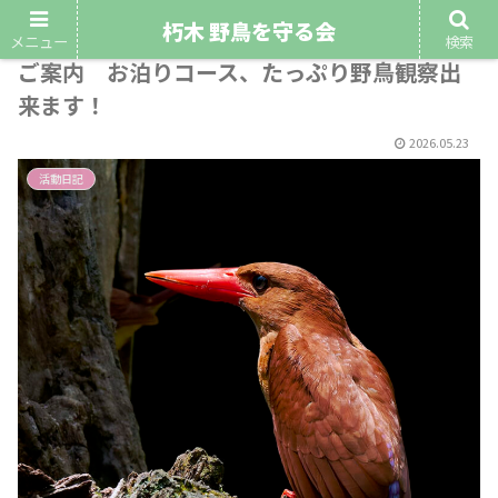
朽木 野鳥を守る会
令和8年7月4日～5日第4回早朝野鳥観察会の
メニュー
検索
ご案内 お泊りコース、たっぷり野鳥観察出
来ます！
2026.05.23
活動日記