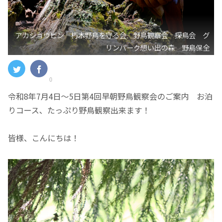
アカショウビン 朽木野鳥を守る会 野鳥観察会 探鳥会 グ
リンパーク想い出の森 野鳥保全
0
令和8年7月4日～5日第4回早朝野鳥観察会のご案内 お泊
りコース、たっぷり野鳥観察出来ます！
皆様、こんにちは！