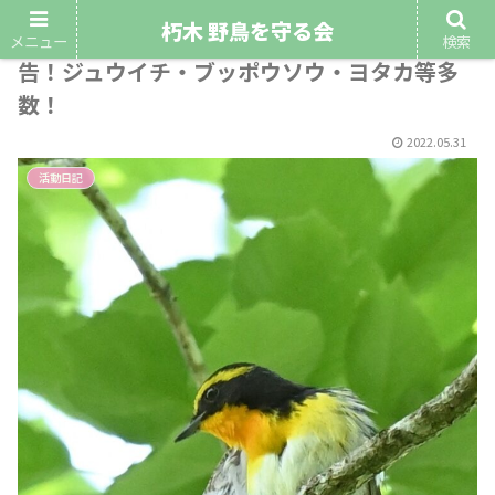
朽木 野鳥を守る会
令和4年5月29日第2回野鳥観察会、結果報
メニュー
検索
告！ジュウイチ・ブッポウソウ・ヨタカ等多
数！
2022.05.31
活動日記