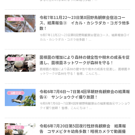
令和7年11月22～23日第8回野鳥観察会宿泊コー
活動日記
ス、結果報告③ イカル・カシラダカ・コガラ他多
数！
令和7年11月22～23日第8回野鳥観察会宿泊コース、結果報告③イ
カル・カシラダカ・コガラ他多数！ ...
菌根菌の増加により森林の健全性や樹木の成長を促
活動日記
進し、菌根菌ネットワークが森林を守る！
菌根菌の増加により森林の健全性や樹木の成長を促進し、菌根菌ネ
ットワークが森林を守る！ 皆様、こんにち...
令和6年7月6日～7日第4回早朝野鳥観察会の結果報
活動日記
告④ サンショウクイ撮り放題！
令和6年7月6日～7日第4回早朝野鳥観察会の結果報告④サンショウ
クイ撮り放題！ 皆様、こんにちは！ ...
令和6年7月20日第5回夜行性野鳥観察会 結果報
活動日記
告 コサメビタキ幼鳥多数！暗視カメラで動画撮