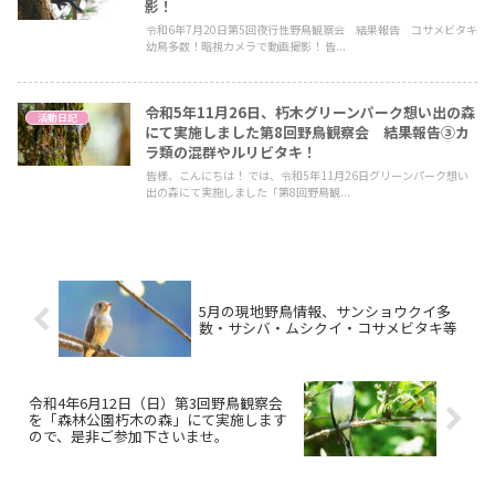
影！
令和6年7月20日第5回夜行性野鳥観察会 結果報告 コサメビタキ
幼鳥多数！暗視カメラで動画撮影！ 皆...
令和5年11月26日、朽木グリーンパーク想い出の森
活動日記
にて実施しました第8回野鳥観察会 結果報告③カ
ラ類の混群やルリビタキ！
皆様、こんにちは！ では、令和5年11月26日グリーンパーク想い
出の森にて実施しました「第8回野鳥観...
5月の現地野鳥情報、サンショウクイ多
数・サシバ・ムシクイ・コサメビタキ等
令和4年6月12日（日）第3回野鳥観察会
を「森林公園朽木の森」にて実施します
ので、是非ご参加下さいませ。