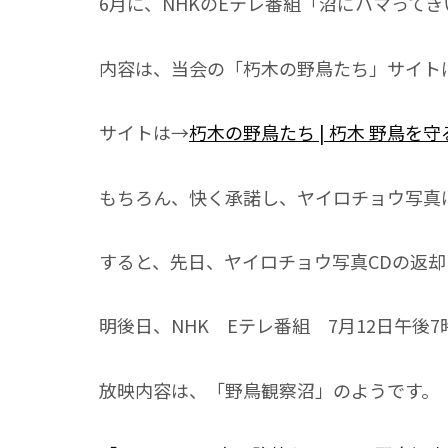
6月に、NHKのEテレ番組「沼にハマって
内容は、当会の「朽木の野鳥たち」サイト
サイトは→
朽木の野鳥たち | 朽木 野鳥を守る会 (k
もちろん、快く承諾し、ヤイロチョウ写真
すると、先日、ヤイロチョウ写真CDの返
明後日、NHK Eテレ番組 7月12日午後
放映内容は、「野鳥観察沼」のようです。