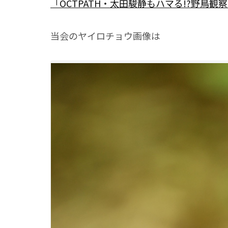
「OCTPATH・太田駿静もハマる!?野鳥観察沼
当会のヤイロチョウ画像は