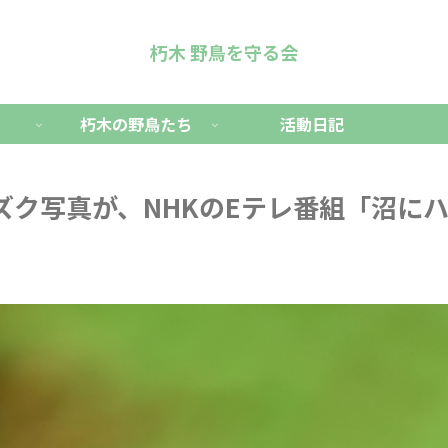
朽木 野鳥を守る会
朽木の野鳥たち
活動日記
ズク写真が、NHKのEテレ番組「沼に