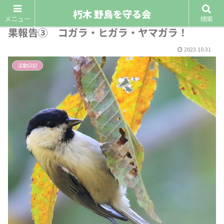
朽木 野鳥を守る会
令和5年10月22日（日）第7回野鳥観察会の結
メニュー
検索
果報告③ コガラ・ヒガラ・ヤマガラ！
2023.10.31
活動日記