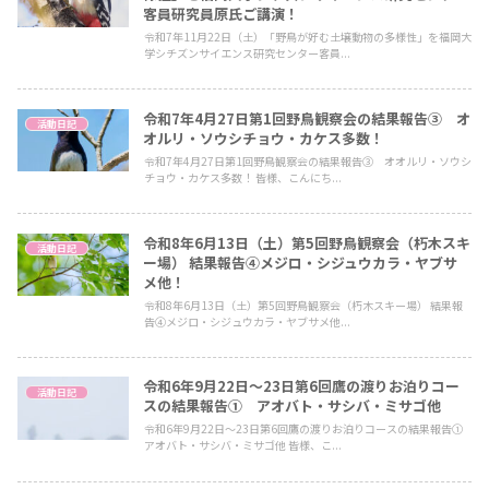
客員研究員原氏ご講演！
令和7年11月22日（土）「野鳥が好む土壌動物の多様性」を福岡大
学シチズンサイエンス研究センター客員...
令和7年4月27日第1回野鳥観察会の結果報告③ オ
活動日記
オルリ・ソウシチョウ・カケス多数！
令和7年4月27日第1回野鳥観察会の結果報告③ オオルリ・ソウシ
チョウ・カケス多数！ 皆様、こんにち...
令和8年6月13日（土）第5回野鳥観察会（朽木スキ
活動日記
ー場） 結果報告④メジロ・シジュウカラ・ヤブサ
メ他！
令和8年6月13日（土）第5回野鳥観察会（朽木スキー場） 結果報
告④メジロ・シジュウカラ・ヤブサメ他...
令和6年9月22日～23日第6回鷹の渡りお泊りコー
活動日記
スの結果報告① アオバト・サシバ・ミサゴ他
令和6年9月22日～23日第6回鷹の渡りお泊りコースの結果報告①
アオバト・サシバ・ミサゴ他 皆様、こ...