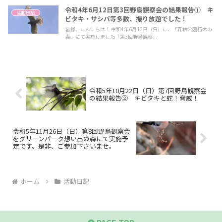
令和4年6月12日第3回野鳥観察会の結果報告① キ
活動日記
ビタキ・サシバ等多数、撮り放題でした！
皆様、こんにちは！ 令和4年6月12日（日）に、「森林公園朽木の
森」にて実施しました「第3回野鳥観察...
令和5年10月22日（日）第7回野鳥観察会
の結果報告② キビタキと蛇！脅威！
令和5年11月26日（日）第8回野鳥観察会
をグリーンパーク想い出の森にて実施予
定です。是非、ご参加下さいませ。
ホーム
活動日記