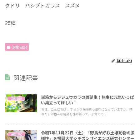
クドリ ハシブトガラス スズメ
25種
活動日記
kutsuki
関連記事
巣箱からシジュウカラの雛誕生！無事に元気いっぱ
活動日記
い巣立ってほしい！
皆様、こんにちは！ すっかり梅雨真っ最中になっていますが、晴
れた日は色んな野鳥も雛が孵って、子育てで...
令和7年11月22日（土）「野鳥が好む土壌動物の多
活動日記
様性」を福岡大学シチズンサイエンス研究センター