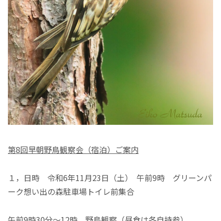
第8回早朝野鳥観察会（宿泊）ご案内
１，日時 令和6年11月23日（土） 午前9時 グリーンパ
ーク想い出の森駐車場トイレ前集合
午前9時30分～12時 野鳥観察（昼食は各自持参）