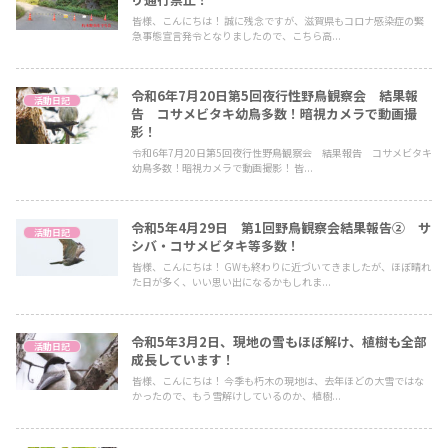
皆様、こんにちは！ 誠に残念ですが、滋賀県もコロナ感染症の緊
急事態宣言発令となりましたので、こちら高...
令和6年7月20日第5回夜行性野鳥観察会 結果報
活動日記
告 コサメビタキ幼鳥多数！暗視カメラで動画撮
影！
令和6年7月20日第5回夜行性野鳥観察会 結果報告 コサメビタキ
幼鳥多数！暗視カメラで動画撮影！ 皆...
令和5年4月29日 第1回野鳥観察会結果報告② サ
活動日記
シバ・コサメビタキ等多数！
皆様、こんにちは！ GWも終わりに近づいてきましたが、ほぼ晴れ
た日が多く、いい思い出になるかもしれま...
令和5年3月2日、現地の雪もほぼ解け、植樹も全部
活動日記
成長しています！
皆様、こんにちは！ 今季も朽木の現地は、去年ほどの大雪ではな
かったので、もう雪解けしているのか、植樹...