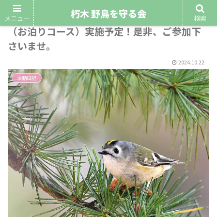
朽木 野鳥を守る会
令和6年11月23日～24日第8回早朝野鳥観察会
メニュー
検索
（お泊りコース）実施予定！是非、ご参加下
さいませ。
2024.10.22
活動日記