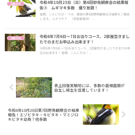
令和4年10月23日（日）第6回野鳥観察会の結果報
活動日記
告③ ムギマキ多数 撮り放題！
皆様、こんにちは！ では、最後の第6回野鳥観察会③結果をご報告
します。 ムギマキ♀ （参加者提供） ...
令和6年7月6日～7日お泊りコース、2部屋空きまし
活動日記
たでのまだお申込み出来ます！
令和6年7月6日～7日お泊りコース、2部屋空きましたでのまだお申
込み出来ます！ 皆様、こんにちは！ ...
表土回復実験地には、多数の菌根菌類が
自生し植生を促進しています！
令和6年10月20日第7回野鳥観察会の結果
報告！エゾビタキ・キビタキ・マミジロ
キビタキ幼鳥？他多数