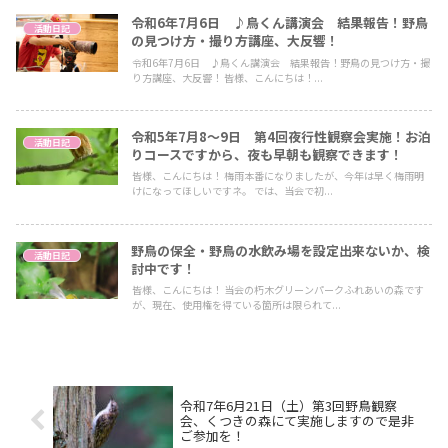
令和6年7月6日 ♪鳥くん講演会 結果報告！野鳥
活動日記
の見つけ方・撮り方講座、大反響！
令和6年7月6日 ♪鳥くん講演会 結果報告！野鳥の見つけ方・撮
り方講座、大反響！ 皆様、こんにちは！...
令和5年7月8～9日 第4回夜行性観察会実施！お泊
活動日記
りコースですから、夜も早朝も観察できます！
皆様、こんにちは！ 梅雨本番になりましたが、今年は早く梅雨明
けになってほしいですネ。 では、当会で初...
野鳥の保全・野鳥の水飲み場を設定出来ないか、検
活動日記
討中です！
皆様、こんにちは！ 当会の朽木グリーンパークふれあいの森です
が、現在、使用権を得ている箇所は限られて...
令和7年6月21日（土）第3回野鳥観察
会、くつきの森にて実施しますので是非
ご参加を！