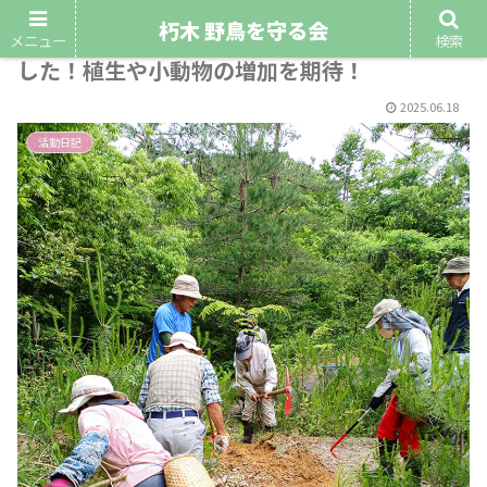
朽木 野鳥を守る会
令和7年6月8日 無事に表土回復実験完了しま
メニュー
検索
した！植生や小動物の増加を期待！
2025.06.18
活動日記