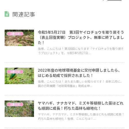
関連記事
令和5年5月27日 第3回ヤイロチョウを取り戻そう
活動日記
（表土回復実験）プロジェクト、無事に終了しまし
た！
皆様、こんにちは！ 第3回目になります「ヤイロチョウを取り戻そ
うプロジェクト」を、令和5年5月27日...
2022年度の地球環境基金に交付申請しましたら、
活動日記
はじめる助成で採択されました！
皆様、こんにちは！ またまた嬉しいお知らせです！ 去年11月に、
国の行政機関「地球環境基金」助成金申...
ヤマハギ、ナナカマド、ミズキ等植樹した苗はどれ
活動日記
も順調に成長！朽ちた森林も緑地化！
ヤマハギ、ナナカマド、ミズキ等植樹した苗はどれも順調に成長！
朽ちた森林も緑地化！ 皆様、こんにちは！...