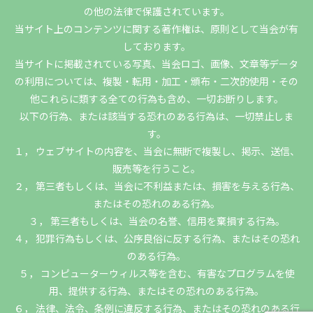
の他の法律で保護されています。
当サイト上のコンテンツに関する著作権は、原則として当会が有
しております。
当サイトに掲載されている写真、当会ロゴ、画像、文章等データ
の利用については、複製・転用・加工・頒布・二次的使用・その
他これらに類する全ての行為も含め、一切お断りします。
以下の行為、または該当する恐れのある行為は、一切禁止しま
す。
１， ウェブサイトの内容を、当会に無断で複製し、掲示、送信、
販売等を行うこと。
２， 第三者もしくは、当会に不利益または、損害を与える行為、
またはその恐れのある行為。
３， 第三者もしくは、当会の名誉、信用を棄損する行為。
４， 犯罪行為もしくは、公序良俗に反する行為、またはその恐れ
のある行為。
５， コンピューターウィルス等を含む、有害なプログラムを使
用、提供する行為、またはその恐れのある行為。
６， 法律、法令、条例に違反する行為、またはその恐れのある行