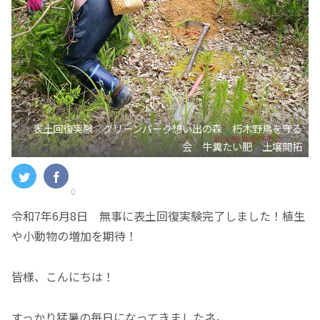
表土回復実験 グリーンパーク想い出の森 朽木野鳥を守る
会 牛糞たい肥 土壌開拓
0
令和7年6月8日 無事に表土回復実験完了しました！植生
や小動物の増加を期待！
皆様、こんにちは！
すっかり猛暑の毎日になってきましたネ。