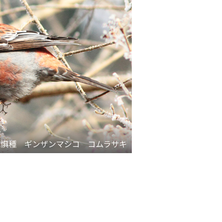
危惧種 ギンザンマシコ コムラサキ