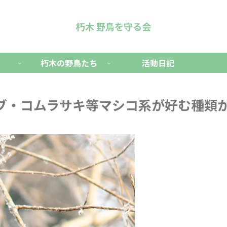
朽木 野鳥を守る会
朽木の野鳥たち
活動日記
ブ・コムラサキ等マシコ系が好む種類