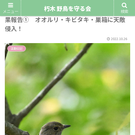
朽木 野鳥を守る会
令和4年10月23日（日）第6回野鳥観察会 結
メニュー
検索
果報告① オオルリ・キビタキ・巣箱に天敵
侵入！
2022.10.26
活動日記