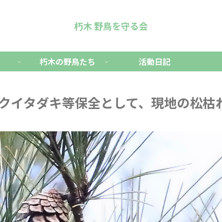
朽木 野鳥を守る会
朽木の野鳥たち
活動日記
やキクイタダキ等保全として、現地の松