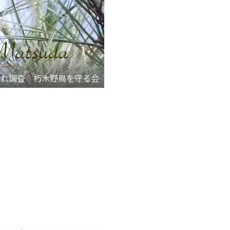
枯れ調査 朽木野鳥を守る会