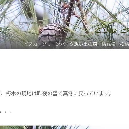
イスカ グリーンパーク想い出の森 枯れ松 松
が、朽木の現地は昨夜の雪で真冬に戻っています。
・・・