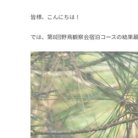
皆様、こんにちは！
では、第8回野鳥観察会宿泊コースの結果