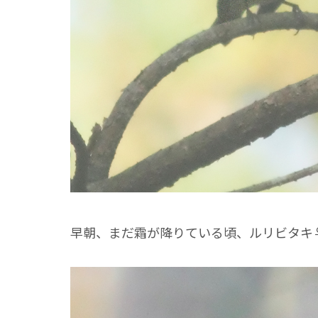
早朝、まだ霜が降りている頃、ルリビタキ