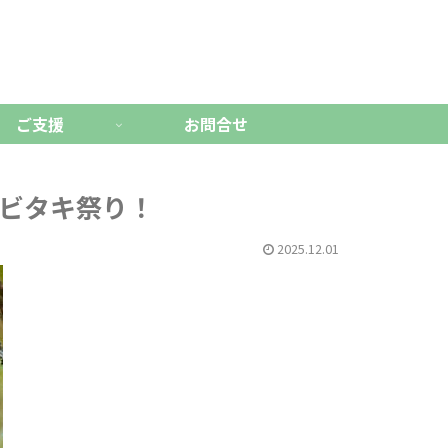
ご支援
お問合せ
リビタキ祭り！
2025.12.01