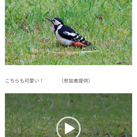
こちらも可愛い！ （参加者提供）
動
画
プ
レ
ー