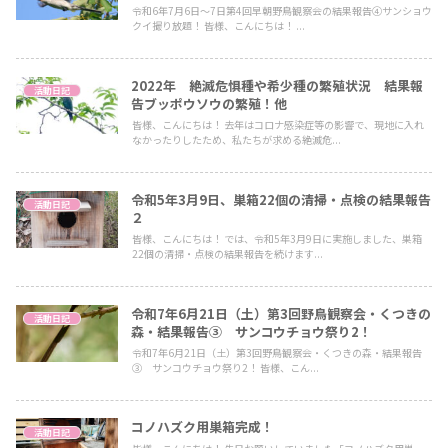
令和6年7月6日～7日第4回早朝野鳥観察会の結果報告④サンショウ
クイ撮り放題！ 皆様、こんにちは！ ...
2022年 絶滅危惧種や希少種の繁殖状況 結果報
活動日記
告ブッポウソウの繁殖！他
皆様、こんにちは！ 去年はコロナ感染症等の影響で、現地に入れ
なかったりしたため、私たちが求める絶滅危...
令和5年3月9日、巣箱22個の清掃・点検の結果報告
活動日記
２
皆様、こんにちは！ では、令和5年3月9日に実施しました、巣箱
22個の清掃・点検の結果報告を続けます...
令和7年6月21日（土）第3回野鳥観察会・くつきの
活動日記
森・結果報告③ サンコウチョウ祭り2！
令和7年6月21日（土）第3回野鳥観察会・くつきの森・結果報告
③ サンコウチョウ祭り2！ 皆様、こん...
コノハズク用巣箱完成！
活動日記