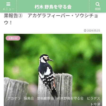
朽木 野鳥を守る会
令和6年5月19日（日）第2回野鳥観察会・結
メニュー
検索
果報告③ アカゲラフィーバー・ソウシチョ
ウ！
2024.05.25
活動日記
アカゲラ 探鳥会 野鳥観察会 朽木野鳥を守る会 ビラデス
ト今津