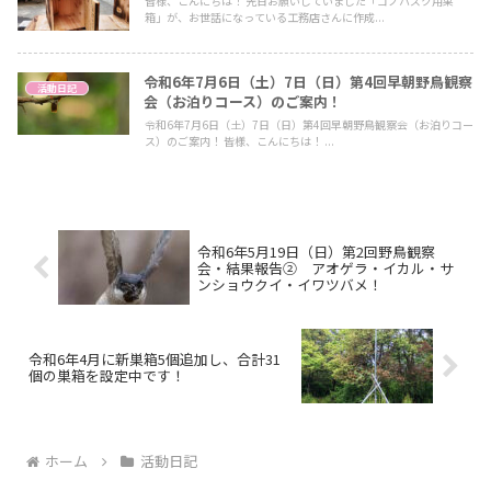
皆様、こんにちは！ 先日お願いしていました「コノハズク用巣
箱」が、お世話になっている工務店さんに作成...
令和6年7月6日（土）7日（日）第4回早朝野鳥観察
活動日記
会（お泊りコース）のご案内！
令和6年7月6日（土）7日（日）第4回早朝野鳥観察会（お泊りコー
ス）のご案内！ 皆様、こんにちは！ ...
令和6年5月19日（日）第2回野鳥観察
会・結果報告② アオゲラ・イカル・サ
ンショウクイ・イワツバメ！
令和6年4月に新巣箱5個追加し、合計31
個の巣箱を設定中です！
ホーム
活動日記